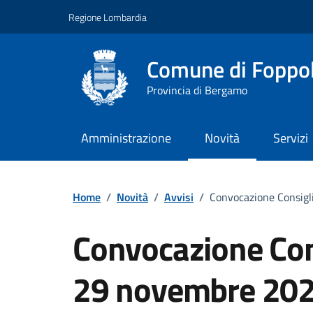
Vai ai contenuti
Vai al footer
Regione Lombardia
Comune di Foppo
Provincia di Bergamo
Amministrazione
Novità
Servizi
Home
/
Novità
/
Avvisi
/
Convocazione Consigl
Convocazione Con
29 novembre 202