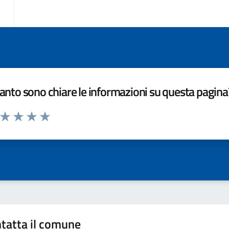
nto sono chiare le informazioni su questa pagina
a da 1 a 5 stelle la pagina
ta 1 stelle su 5
Valuta 2 stelle su 5
Valuta 3 stelle su 5
Valuta 4 stelle su 5
Valuta 5 stelle su 5
tatta il comune