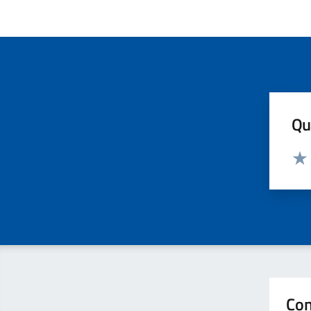
Qua
Valut
Valu
Con