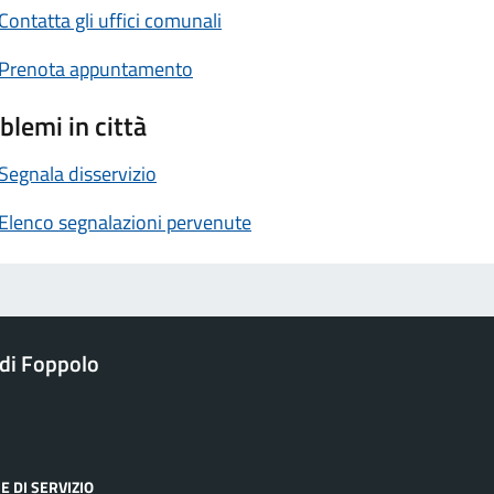
Contatta gli uffici comunali
Prenota appuntamento
blemi in città
Segnala disservizio
Elenco segnalazioni pervenute
di Foppolo
E DI SERVIZIO