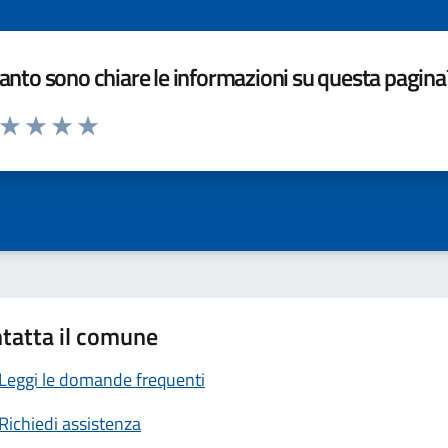
nto sono chiare le informazioni su questa pagina
a da 1 a 5 stelle la pagina
ta 1 stelle su 5
Valuta 2 stelle su 5
Valuta 3 stelle su 5
Valuta 4 stelle su 5
Valuta 5 stelle su 5
tatta il comune
Leggi le domande frequenti
Richiedi assistenza