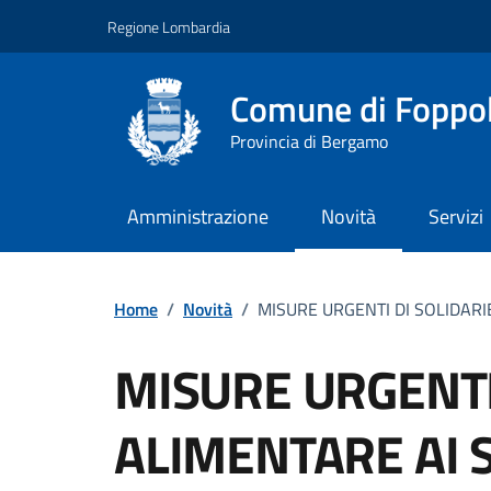
Vai ai contenuti
Vai al footer
Regione Lombardia
Comune di Foppo
Provincia di Bergamo
Amministrazione
Novità
Servizi
Home
/
Novità
/
MISURE URGENTI DI SOLIDAR
MISURE URGENTI 
ALIMENTARE AI 