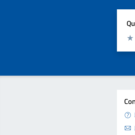
Qua
Valut
Valu
Con