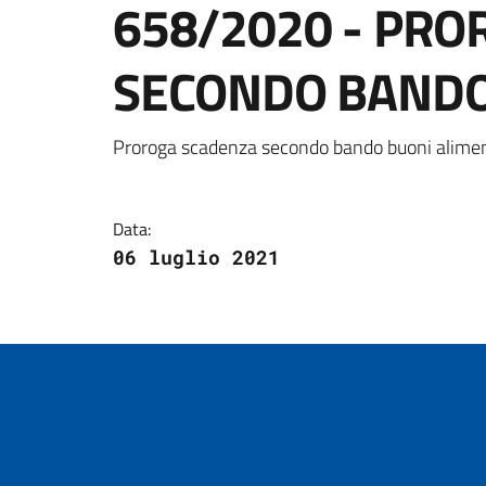
658/2020 - PR
SECONDO BANDO 
Dettagli della notizi
Proroga scadenza secondo bando buoni alimen
Data:
06 luglio 2021