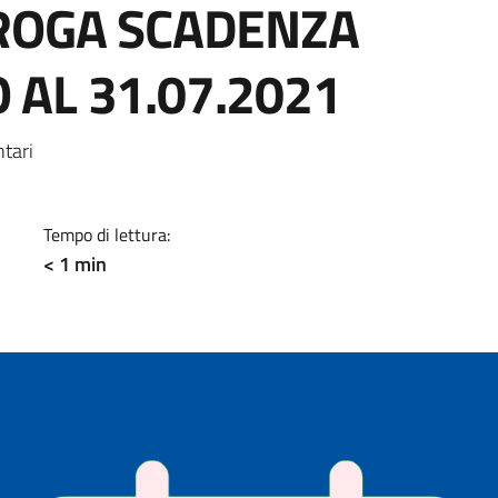
OROGA SCADENZA
AL 31.07.2021
a
tari
Tempo di lettura:
< 1 min