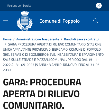
Vai ai contenuti
Vai al footer
Regione Lombardia
Comune di Foppolo
Dettagli dell'ufficio
Home
/
Amministrazione Trasparente
/
Bandi di gara e contratti
/
GARA: PROCEDURA APERTA DI RILIEVO COMUNITARIO. STAZIONE
UNICA APPALTANTE PROVINCIA DI BERGAMO. COMUNE DI FOPPOLO
(BG). SERVIZIO DI SGOMBERO NEVE, INSABBIATURA E SPARGIMENTO
SALE SULLE STRADE E PIAZZALI COMUNALI. PERIODO DAL 15-11-
2022 AL 31-05-2027 (5 ANNI e 3 ANNI DI RINNOVO) FINO AL 31-05-
2030
GARA: PROCEDURA
APERTA DI RILIEVO
COMUNITARIO.