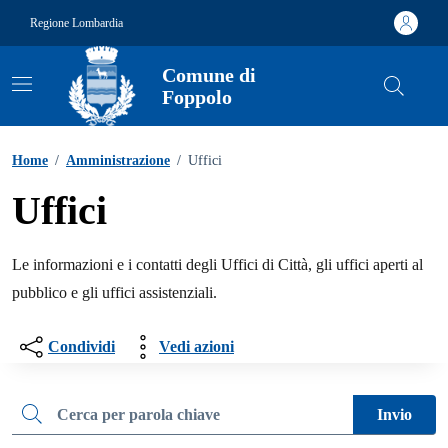
Vai ai contenuti
Vai al footer
Regione Lombardia
Comune di
Foppolo
Home
/
Amministrazione
/
Uffici
Uffici
Le informazioni e i contatti degli Uffici di Città, gli uffici aperti al
pubblico e gli uffici assistenziali.
Condividi
Vedi azioni
Cerca una parola chiave
Invio