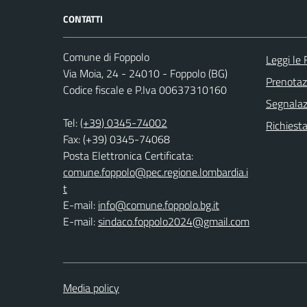
CONTATTI
Comune di Foppolo
Leggi le
Via Moia, 24 - 24010 - Foppolo (BG)
Prenota
Codice fiscale e P.Iva 00637310160
Segnalazi
Tel:
(+39) 0345-74002
Richiesta
Fax: (+39) 0345-74068
Posta Elettronica Certificata:
comune.foppolo@pec.regione.lombardia.i
t
E-mail:
info@comune.foppolo.bg.it
E-mail:
sindaco.foppolo2024@gmail.com
Media policy