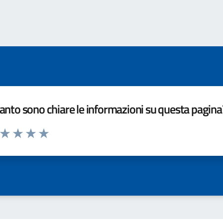
nto sono chiare le informazioni su questa pagina
a da 1 a 5 stelle la pagina
ta 1 stelle su 5
Valuta 2 stelle su 5
Valuta 3 stelle su 5
Valuta 4 stelle su 5
Valuta 5 stelle su 5