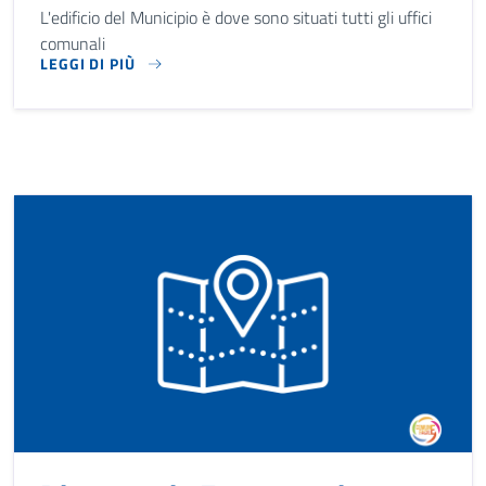
L'edificio del Municipio è dove sono situati tutti gli uffici
comunali
LEGGI DI PIÙ
L'EDIFICIO DEL MUNICIPIO È DOVE SONO SITUATI TUTTI GLI