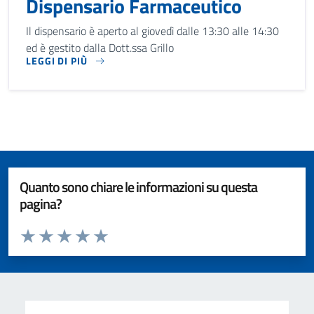
Dispensario Farmaceutico
Il dispensario è aperto al giovedì dalle 13:30 alle 14:30
ed è gestito dalla Dott.ssa Grillo
LEGGI DI PIÙ
IL DISPENSARIO È APERTO AL GIOVEDÌ DALLE 13:30 ALLE 1
Quanto sono chiare le informazioni su questa
pagina?
Valuta da 1 a 5 stelle la pagina
Valuta 1 stelle su 5
Valuta 2 stelle su 5
Valuta 3 stelle su 5
Valuta 4 stelle su 5
Valuta 5 stelle su 5