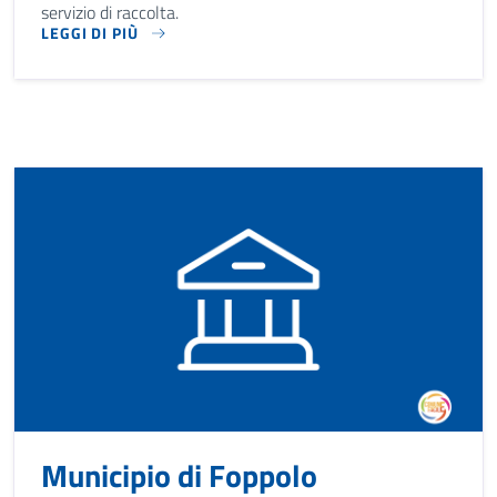
servizio di raccolta.
LEGGI DI PIÙ
LA PIATTAFORMA ECOLOGICA DEL COMUNE È UN'AREA ATTRE
Municipio di Foppolo