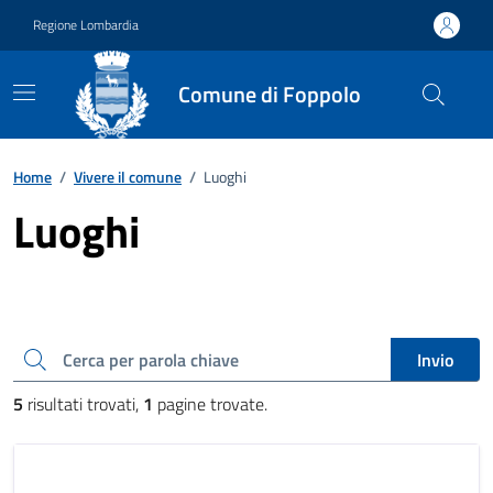
Vai ai contenuti
Vai al footer
Regione Lombardia
Comune di Foppolo
Home
/
Vivere il comune
/
Luoghi
Luoghi
Cerca una parola chiave
Invio
5
risultati trovati,
1
pagine trovate.