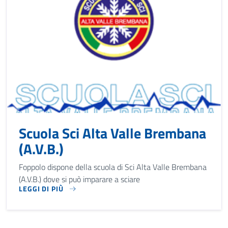
Scuola Sci Alta Valle Brembana
(A.V.B.)
Foppolo dispone della scuola di Sci Alta Valle Brembana
(A.V.B.) dove si può imparare a sciare
LEGGI DI PIÙ
FOPPOLO DISPONE DELLA SCUOLA DI SCI ALTA VALLE BREMB