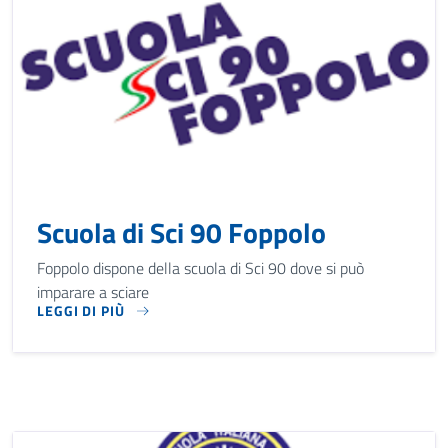
Scuola di Sci 90 Foppolo
Foppolo dispone della scuola di Sci 90 dove si può
imparare a sciare
LEGGI DI PIÙ
FOPPOLO DISPONE DELLA SCUOLA DI SCI 90 DOVE SI PUÒ I