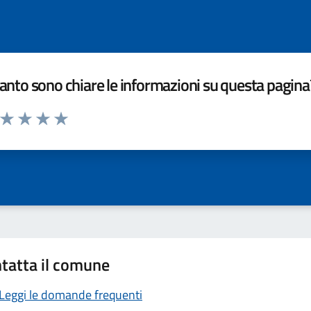
nto sono chiare le informazioni su questa pagina
a da 1 a 5 stelle la pagina
ta 1 stelle su 5
Valuta 2 stelle su 5
Valuta 3 stelle su 5
Valuta 4 stelle su 5
Valuta 5 stelle su 5
tatta il comune
Leggi le domande frequenti