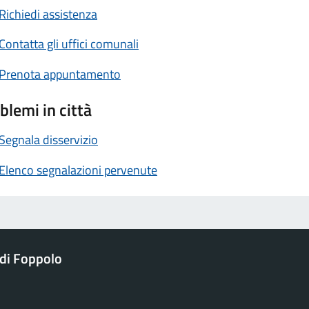
Richiedi assistenza
Contatta gli uffici comunali
Prenota appuntamento
blemi in città
Segnala disservizio
Elenco segnalazioni pervenute
di Foppolo