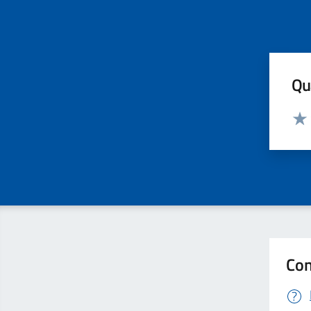
Qua
Valut
Valu
Con