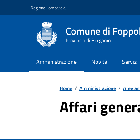
Vai ai contenuti
Vai al footer
Regione Lombardia
Comune di Foppo
Provincia di Bergamo
Amministrazione
Novità
Servizi
Home
/
Amministrazione
/
Aree am
Affari gener