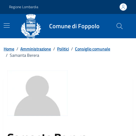
Vai ai contenuti
Vai al footer
Regione Lombardia
Comune di Foppolo
Home
/
Amministrazione
/
Politici
/
Consiglio comunale
/
Samanta Berera