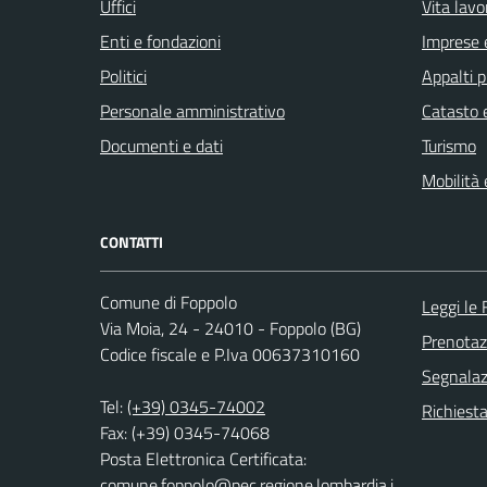
Uffici
Vita lavo
Enti e fondazioni
Imprese 
Politici
Appalti p
Personale amministrativo
Catasto e
Documenti e dati
Turismo
Mobilità 
CONTATTI
Comune di Foppolo
Leggi le
Via Moia, 24 - 24010 - Foppolo (BG)
Prenota
Codice fiscale e P.Iva 00637310160
Segnalazi
Tel:
(+39) 0345-74002
Richiesta
Fax: (+39) 0345-74068
Posta Elettronica Certificata:
comune.foppolo@pec.regione.lombardia.i