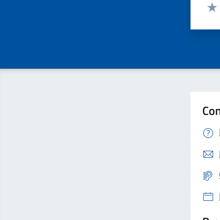
Valut
Valu
Con