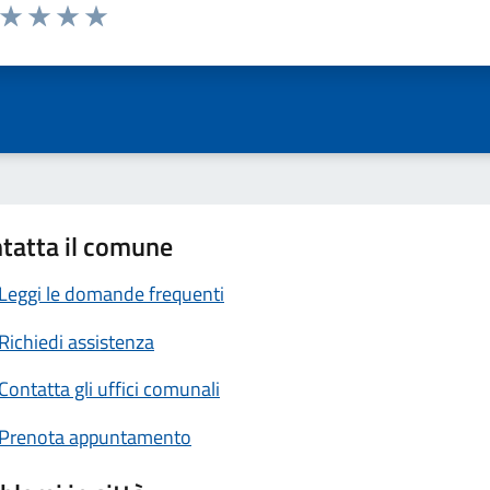
a da 1 a 5 stelle la pagina
ta 1 stelle su 5
Valuta 2 stelle su 5
Valuta 3 stelle su 5
Valuta 4 stelle su 5
Valuta 5 stelle su 5
tatta il comune
Leggi le domande frequenti
Richiedi assistenza
Contatta gli uffici comunali
Prenota appuntamento