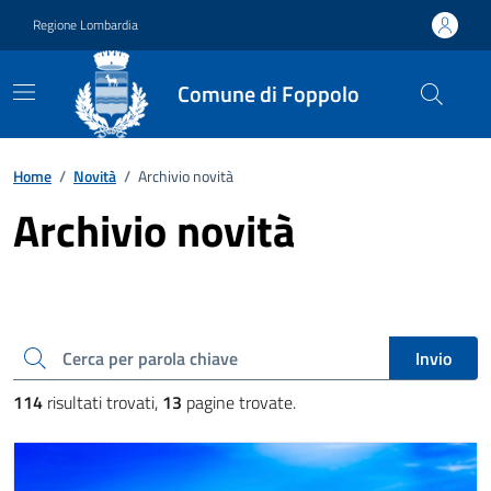
Vai ai contenuti
Vai al footer
Regione Lombardia
Comune di Foppolo
Home
/
Novità
/
Archivio novità
Archivio novità
Cerca una parola chiave
Invio
114
risultati trovati,
13
pagine trovate.