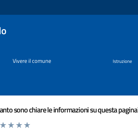
lo
Vivere il comune
Istruzione
nto sono chiare le informazioni su questa pagina
a da 1 a 5 stelle la pagina
ta 1 stelle su 5
Valuta 2 stelle su 5
Valuta 3 stelle su 5
Valuta 4 stelle su 5
Valuta 5 stelle su 5