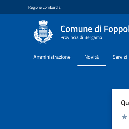
Vai ai contenuti
Vai al footer
Regione Lombardia
Comune di Foppo
Provincia di Bergamo
Amministrazione
Novità
Servizi
Qua
Valut
Valu