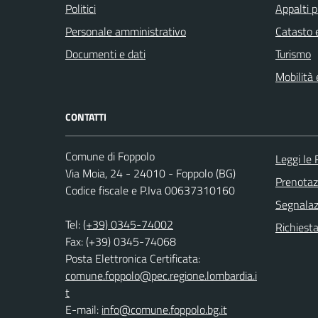
Politici
Appalti p
Personale amministrativo
Catasto e
Documenti e dati
Turismo
Mobilità 
CONTATTI
Comune di Foppolo
Leggi le
Via Moia, 24 - 24010 - Foppolo (BG)
Prenota
Codice fiscale e P.Iva 00637310160
Segnalazi
Tel:
(+39) 0345-74002
Richiesta
Fax: (+39) 0345-74068
Posta Elettronica Certificata:
comune.foppolo@pec.regione.lombardia.i
t
E-mail:
info@comune.foppolo.bg.it