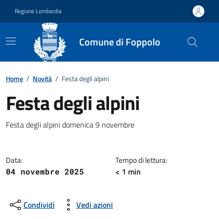
Vai ai contenuti
Vai al footer
Regione Lombardia
Comune di Foppolo
Home
/
Novità
/
Festa degli alpini
Festa degli alpini
Dettagli della notizia
Festa degli alpini domenica 9 novembre
Data:
Tempo di lettura:
< 1 min
04 novembre 2025
Condividi
Vedi azioni