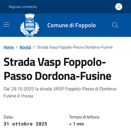
Vai ai contenuti
Vai al footer
Regione Lombardia
Comune di Foppolo
Home
/
Novità
/
Strada Vasp Foppolo-Passo Dordona-Fusine
Strada Vasp Foppolo-
Passo Dordona-Fusine
Dettagli della notizia
Dal 29.10.2025 la strada VASP Foppolo-Passo di Dordona-
Fusine è chiusa
Data:
Tempo di lettura:
< 1 min
31 ottobre 2025