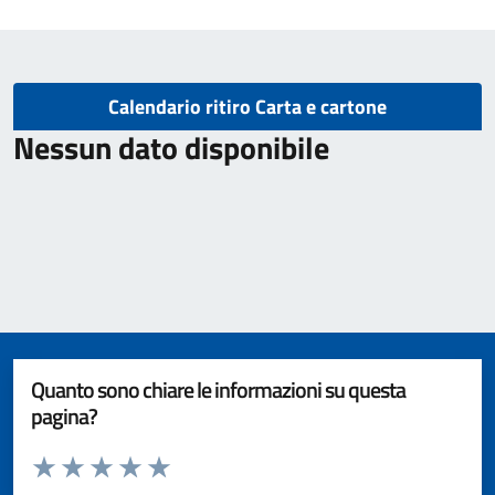
Calendario ritiro Carta e cartone
Nessun dato disponibile
Quanto sono chiare le informazioni su questa
pagina?
Valuta da 1 a 5 stelle la pagina
Valuta 1 stelle su 5
Valuta 2 stelle su 5
Valuta 3 stelle su 5
Valuta 4 stelle su 5
Valuta 5 stelle su 5