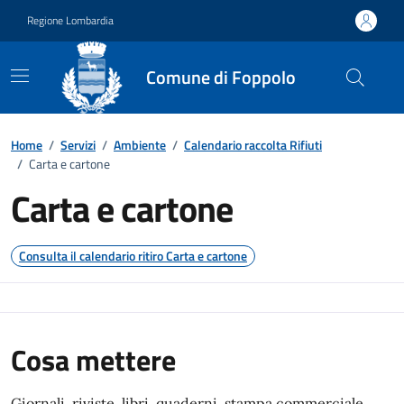
Vai ai contenuti
Vai al footer
Regione Lombardia
Comune di Foppolo
Dettaglio raccolta rifiuti
Home
/
Servizi
/
Ambiente
/
Calendario raccolta Rifiuti
/
Carta e cartone
Carta e cartone
Consulta il calendario ritiro Carta e cartone
Cosa mettere
Giornali, riviste, libri, quaderni, stampa commerciale,