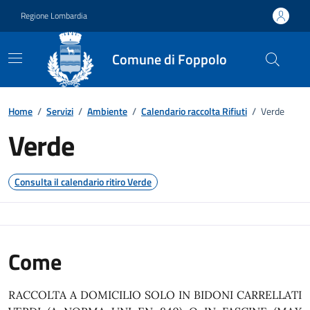
Vai ai contenuti
Vai al footer
Regione Lombardia
Comune di Foppolo
Dettaglio raccolta rifiuti
Home
/
Servizi
/
Ambiente
/
Calendario raccolta Rifiuti
/
Verde
Verde
Consulta il calendario ritiro Verde
Come
RACCOLTA A DOMICILIO SOLO IN BIDONI CARRELLATI