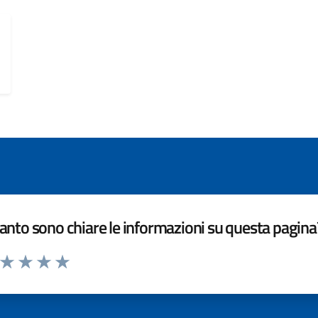
nto sono chiare le informazioni su questa pagina
a da 1 a 5 stelle la pagina
ta 1 stelle su 5
Valuta 2 stelle su 5
Valuta 3 stelle su 5
Valuta 4 stelle su 5
Valuta 5 stelle su 5