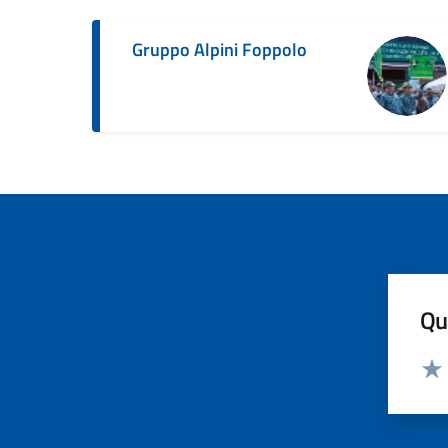
Gruppo Alpini Foppolo
Qua
Valut
Valu