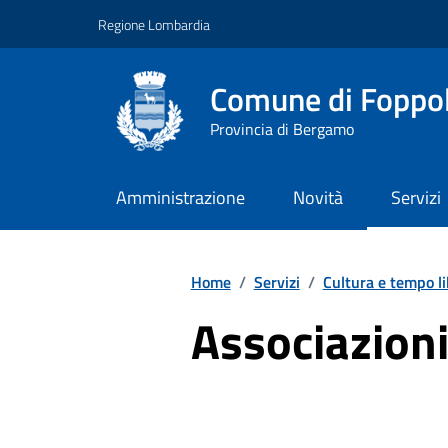
Vai ai contenuti
Vai al footer
Regione Lombardia
Comune di Foppo
Provincia di Bergamo
Amministrazione
Novità
Servizi
Home
/
Servizi
/
Cultura e tempo l
Associazioni