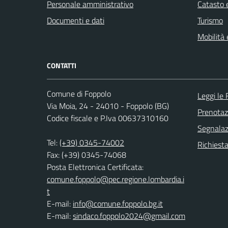
Personale amministrativo
Catasto e
Documenti e dati
Turismo
Mobilità 
CONTATTI
Comune di Foppolo
Leggi le
Via Moia, 24 - 24010 - Foppolo (BG)
Prenota
Codice fiscale e P.Iva 00637310160
Segnalazi
Tel:
(+39) 0345-74002
Richiesta
Fax: (+39) 0345-74068
Posta Elettronica Certificata:
comune.foppolo@pec.regione.lombardia.i
t
E-mail:
info@comune.foppolo.bg.it
E-mail:
sindaco.foppolo2024@gmail.com