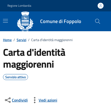
Vai ai contenuti
Vai al footer
Regione Lombardia
Comune di Foppolo
Home
/
Servizi
/
Carta d'identità maggiorenni
Carta d'identità
maggiorenni
Servizio attivo
Condividi
Vedi azioni