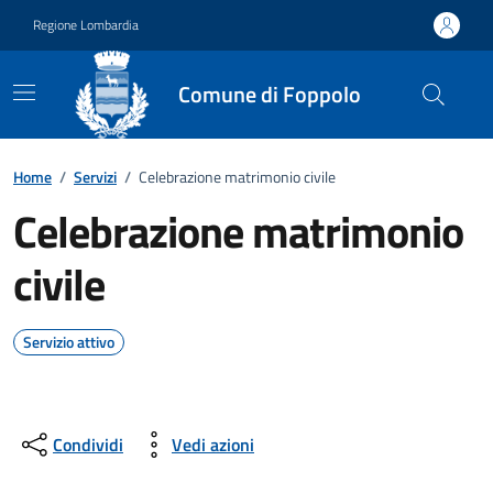
Vai ai contenuti
Vai al footer
Regione Lombardia
Comune di Foppolo
Home
/
Servizi
/
Celebrazione matrimonio civile
Celebrazione matrimonio
civile
Servizio attivo
Condividi
Vedi azioni