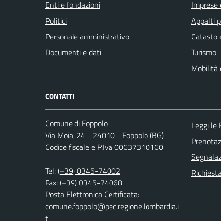
Enti e fondazioni
Imprese 
Politici
Appalti p
Personale amministrativo
Catasto e
Documenti e dati
Turismo
Mobilità 
CONTATTI
Comune di Foppolo
Leggi le
Via Moia, 24 - 24010 - Foppolo (BG)
Prenota
Codice fiscale e P.Iva 00637310160
Segnalazi
Tel:
(+39) 0345-74002
Richiesta
Fax: (+39) 0345-74068
Posta Elettronica Certificata:
comune.foppolo@pec.regione.lombardia.i
t