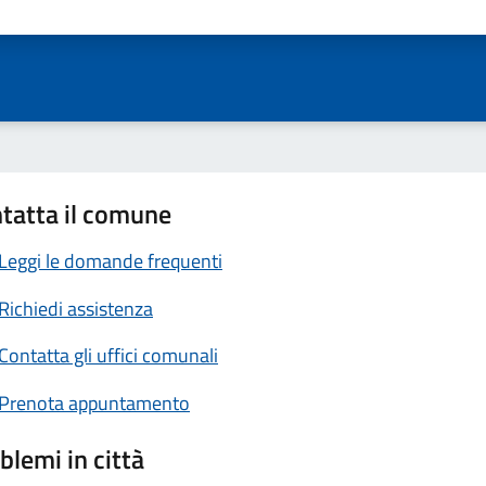
ta 1 stelle su 5
Valuta 2 stelle su 5
Valuta 3 stelle su 5
Valuta 4 stelle su 5
Valuta 5 stelle su 5
tatta il comune
Leggi le domande frequenti
Richiedi assistenza
Contatta gli uffici comunali
Prenota appuntamento
blemi in città