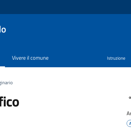
lo
Vivere il comune
Istruzione
ginario
fico
A