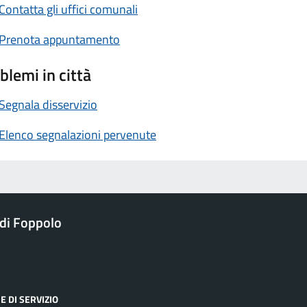
Contatta gli uffici comunali
Prenota appuntamento
blemi in città
Segnala disservizio
Elenco segnalazioni pervenute
di Foppolo
E DI SERVIZIO