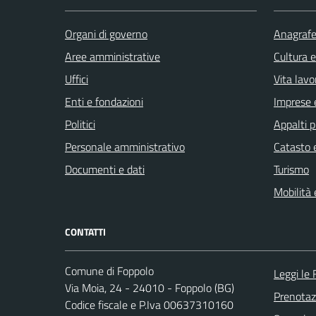
Organi di governo
Anagrafe 
Aree amministrative
Cultura 
Uffici
Vita lavo
Enti e fondazioni
Imprese 
Politici
Appalti p
Personale amministrativo
Catasto e
Documenti e dati
Turismo
Mobilità 
CONTATTI
Comune di Foppolo
Leggi le
Via Moia, 24 - 24010 - Foppolo (BG)
Prenota
Codice fiscale e P.Iva 00637310160