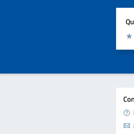
Qua
Valut
Valu
Con