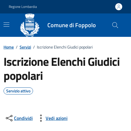
Vai ai contenuti
Vai al footer
Regione Lombardia
Comune di Foppolo
Home
/
Servizi
/
Iscrizione Elenchi Giudici popolari
Iscrizione Elenchi Giudici
popolari
Servizio attivo
Condividi
Vedi azioni