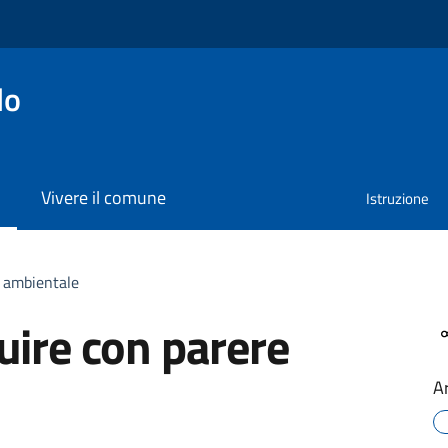
lo
Vivere il comune
Istruzione
e ambientale
uire con parere
A