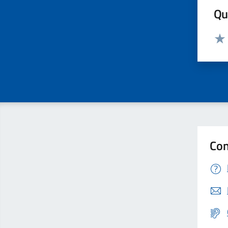
Qua
Valut
Valu
Con