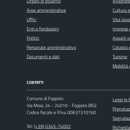
Organi di governo
Anagrafe 
Aree amministrative
Cultura 
Uffici
Vita lavo
Enti e fondazioni
Imprese 
Politici
Appalti p
Personale amministrativo
Catasto e
Documenti e dati
Turismo
Mobilità 
CONTATTI
Comune di Foppolo
Leggi le
Via Moia, 24 - 24010 - Foppolo (BG)
Prenota
Codice fiscale e P.Iva 00637310160
Segnalazi
Tel:
(+39) 0345-74002
Richiesta