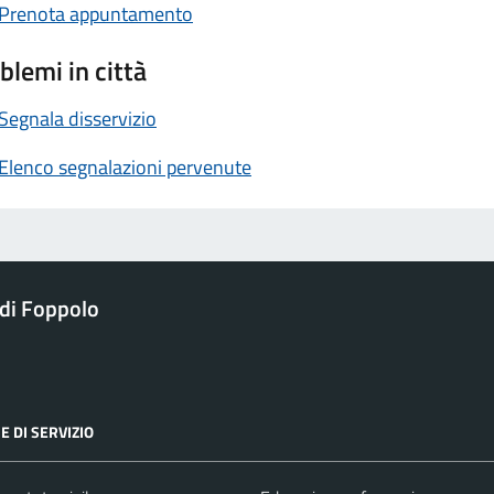
Prenota appuntamento
blemi in città
Segnala disservizio
Elenco segnalazioni pervenute
di Foppolo
E DI SERVIZIO