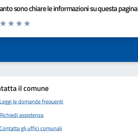
nto sono chiare le informazioni su questa pagina
a da 1 a 5 stelle la pagina
ta 1 stelle su 5
Valuta 2 stelle su 5
Valuta 3 stelle su 5
Valuta 4 stelle su 5
Valuta 5 stelle su 5
tatta il comune
Leggi le domande frequenti
Richiedi assistenza
Contatta gli uffici comunali