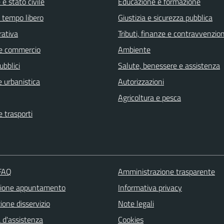
e stato civile
Educazione e formazione
e tempo libero
Giustizia e sicurezza pubblica
rativa
Tributi, finanze e contravvenzion
e commercio
Ambiente
ubblici
Salute, benessere e assistenza
 urbanistica
Autorizzazioni
Agricoltura e pesca
e trasporti
 FAQ
Amministrazione trasparente
zione appuntamento
Informativa privacy
one disservizio
Note legali
 d'assistenza
Cookies