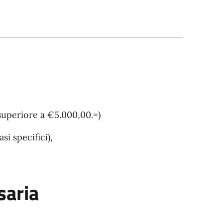
superiore a €5.000,00.=)
i specifici),
aria