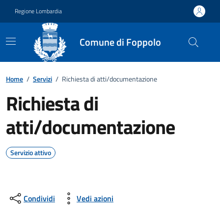
Vai ai contenuti
Vai al footer
Regione Lombardia
Comune di Foppolo
Home
/
Servizi
/
Richiesta di atti/documentazione
Richiesta di
atti/documentazione
Servizio attivo
Condividi
Vedi azioni