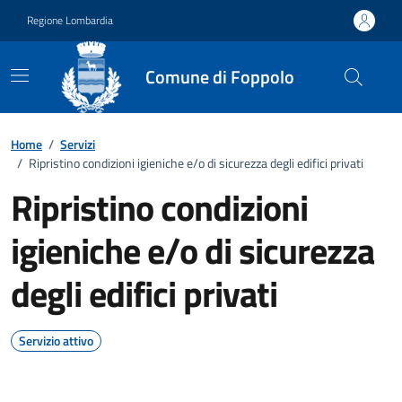
Vai ai contenuti
Vai al footer
Regione Lombardia
Comune di Foppolo
Home
/
Servizi
/
Ripristino condizioni igieniche e/o di sicurezza degli edifici privati
Ripristino condizioni
igieniche e/o di sicurezza
degli edifici privati
Servizio attivo