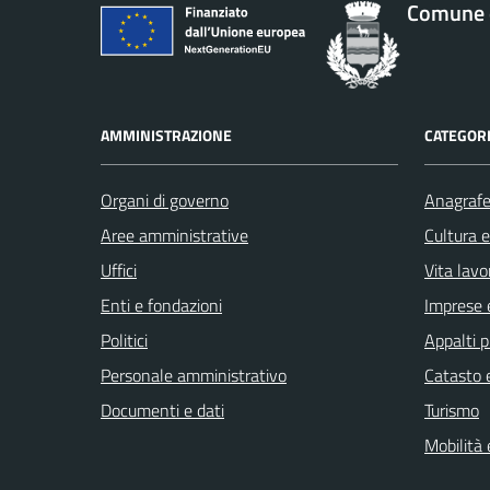
Comune 
AMMINISTRAZIONE
CATEGORI
Organi di governo
Anagrafe 
Aree amministrative
Cultura 
Uffici
Vita lavo
Enti e fondazioni
Imprese 
Politici
Appalti p
Personale amministrativo
Catasto e
Documenti e dati
Turismo
Mobilità 