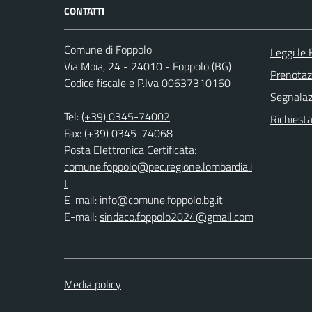
CONTATTI
Comune di Foppolo
Leggi le
Via Moia, 24 - 24010 - Foppolo (BG)
Prenota
Codice fiscale e P.Iva 00637310160
Segnalazi
Tel:
(+39) 0345-74002
Richiesta
Fax: (+39) 0345-74068
Posta Elettronica Certificata:
comune.foppolo@pec.regione.lombardia.i
t
E-mail:
info@comune.foppolo.bg.it
E-mail:
sindaco.foppolo2024@gmail.com
Media policy