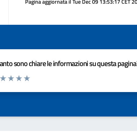
Pagina aggiornata il Tue Dec 09 13:53:17 CET 2
nto sono chiare le informazioni su questa pagina
a da 1 a 5 stelle la pagina
ta 1 stelle su 5
Valuta 2 stelle su 5
Valuta 3 stelle su 5
Valuta 4 stelle su 5
Valuta 5 stelle su 5