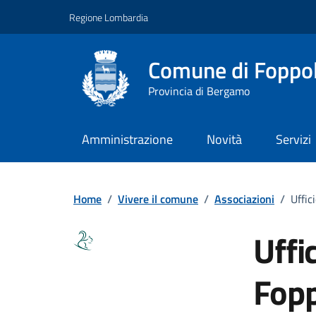
Vai ai contenuti
Vai al footer
Regione Lombardia
Comune di Foppo
Provincia di Bergamo
Amministrazione
Novità
Servizi
Home
/
Vivere il comune
/
Associazioni
/
Uffic
Uffi
Fop