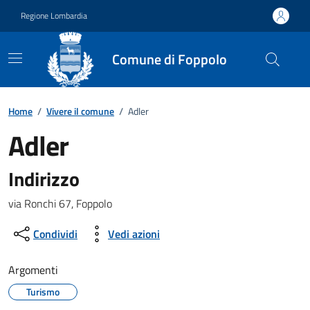
Vai ai contenuti
Vai al footer
Regione Lombardia
Comune di Foppolo
Dettagli dell'ufficio
Home
/
Vivere il comune
/
Adler
Adler
Indirizzo
via Ronchi 67, Foppolo
Condividi
Vedi azioni
Argomenti
Turismo