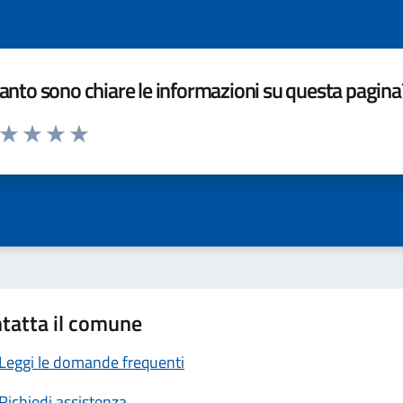
nto sono chiare le informazioni su questa pagina
a da 1 a 5 stelle la pagina
ta 1 stelle su 5
Valuta 2 stelle su 5
Valuta 3 stelle su 5
Valuta 4 stelle su 5
Valuta 5 stelle su 5
tatta il comune
Leggi le domande frequenti
Richiedi assistenza