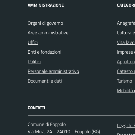
AMMINISTRAZIONE
CATEGORI
Organi di governo
Anagrafe 
Aree amministrative
Cultura 
Uffici
Vita lavo
Enti e fondazioni
Imprese 
Politici
Appalti p
Personale amministrativo
Catasto e
Documenti e dati
Turismo
Mobilità 
CONTATTI
Comune di Foppolo
Leggi le
Via Moia, 24 - 24010 - Foppolo (BG)