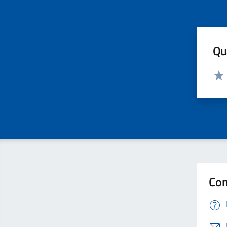
Qua
Valut
Valu
Con