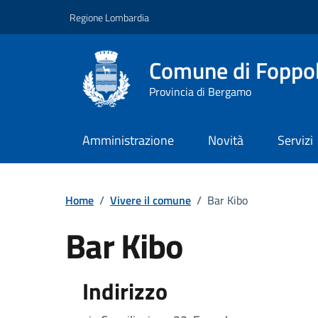
Vai ai contenuti
Vai al footer
Regione Lombardia
Comune di Foppo
Provincia di Bergamo
Amministrazione
Novità
Servizi
Dettagli dell'uffici
Home
/
Vivere il comune
/
Bar Kibo
Bar Kibo
Indirizzo