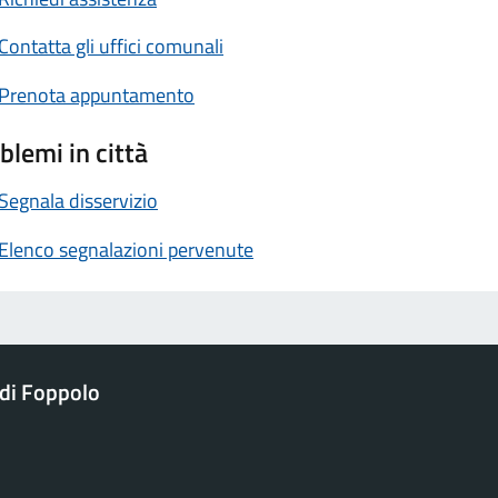
Contatta gli uffici comunali
Prenota appuntamento
blemi in città
Segnala disservizio
Elenco segnalazioni pervenute
di Foppolo