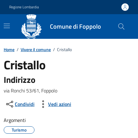
Vai ai contenuti
Vai al footer
Regione Lombardia
Comune di Foppolo
Dettagli dell'ufficio
Home
/
Vivere il comune
/
Cristallo
Cristallo
Indirizzo
via Ronchi 53/61, Foppolo
Condividi
Vedi azioni
Argomenti
Turismo