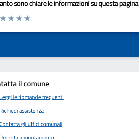
nto sono chiare le informazioni su questa pagina
a da 1 a 5 stelle la pagina
ta 1 stelle su 5
Valuta 2 stelle su 5
Valuta 3 stelle su 5
Valuta 4 stelle su 5
Valuta 5 stelle su 5
tatta il comune
Leggi le domande frequenti
Richiedi assistenza
Contatta gli uffici comunali
Prenota appuntamento