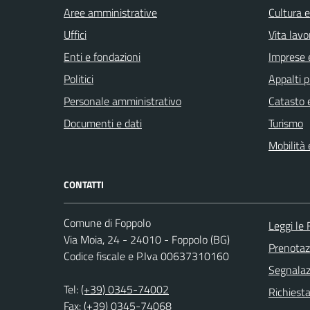
Aree amministrative
Cultura 
Uffici
Vita lavo
Enti e fondazioni
Imprese 
Politici
Appalti p
Personale amministrativo
Catasto e
Documenti e dati
Turismo
Mobilità 
CONTATTI
Comune di Foppolo
Leggi le
Via Moia, 24 - 24010 - Foppolo (BG)
Prenota
Codice fiscale e P.Iva 00637310160
Segnalazi
Tel:
(+39) 0345-74002
Richiesta
Fax: (+39) 0345-74068