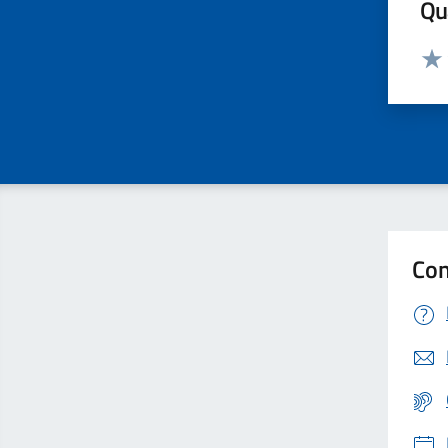
Qua
Valut
Valu
Con