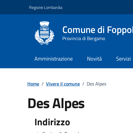
Vai ai contenuti
Vai al footer
Regione Lombardia
Comune di Foppo
Provincia di Bergamo
Amministrazione
Novità
Servizi
Dettagli dell'uffici
Home
/
Vivere il comune
/
Des Alpes
Des Alpes
Indirizzo