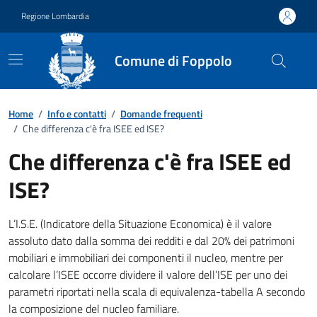
Vai ai contenuti
Vai al footer
Regione Lombardia
Comune di Foppolo
Dettagli FAQ
Home
/
Info e contatti
/
Domande frequenti
/
Che differenza c'è fra ISEE ed ISE?
Che differenza c'è fra ISEE ed
ISE?
L’I.S.E. (Indicatore della Situazione Economica) è il valore
assoluto dato dalla somma dei redditi e dal 20% dei patrimoni
mobiliari e immobiliari dei componenti il nucleo, mentre per
calcolare l’ISEE occorre dividere il valore dell’ISE per uno dei
parametri riportati nella scala di equivalenza-tabella A secondo
la composizione del nucleo familiare.