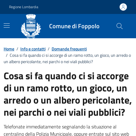
Vai ai contenuti
Vai al footer
Regione Lombardia
Comune di Foppolo
Dettagli FAQ
Home
/
Info e contatti
/
Domande frequenti
/
Cosa si fa quando ci si accorge di un ramo rotto, un gioco, un arredo o
un albero pericolante, nei parchi o nei viali pubblici?
Cosa si fa quando ci si accorge
di un ramo rotto, un gioco, un
arredo o un albero pericolante,
nei parchi o nei viali pubblici?
Telefonate immediatamente segnalando la situazione al
centralino della Polizia Municipale, oppure entrate sul sito web