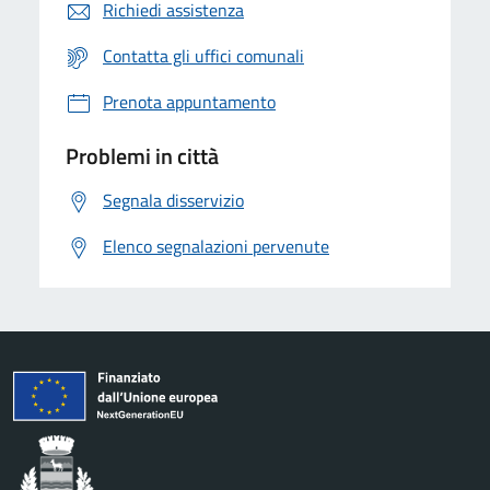
Richiedi assistenza
Contatta gli uffici comunali
Prenota appuntamento
Problemi in città
Segnala disservizio
Elenco segnalazioni pervenute