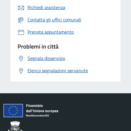
Richiedi assistenza
Contatta gli uffici comunali
Prenota appuntamento
Problemi in città
Segnala disservizio
Elenco segnalazioni pervenute