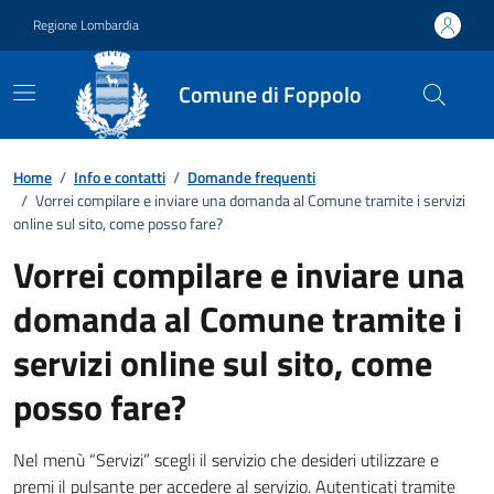
Vai ai contenuti
Vai al footer
Regione Lombardia
Comune di Foppolo
Dettagli FAQ
Home
/
Info e contatti
/
Domande frequenti
/
Vorrei compilare e inviare una domanda al Comune tramite i servizi
online sul sito, come posso fare?
Vorrei compilare e inviare una
domanda al Comune tramite i
servizi online sul sito, come
posso fare?
Nel menù “Servizi” scegli il servizio che desideri utilizzare e
premi il pulsante per accedere al servizio. Autenticati tramite