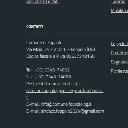
Documenti e dati
Turismo
Mobilità 
CONTATTI
Comune di Foppolo
Leggi le
Via Moia, 24 - 24010 - Foppolo (BG)
Prenota
Codice fiscale e P.Iva 00637310160
Segnalazi
Tel:
(+39) 0345-74002
Richiesta
Fax: (+39) 0345-74068
Posta Elettronica Certificata:
comune.foppolo@pec.regione.lombardia.i
t
E-mail:
info@comune.foppolo.bg.it
E-mail:
sindaco.foppolo2024@gmail.com