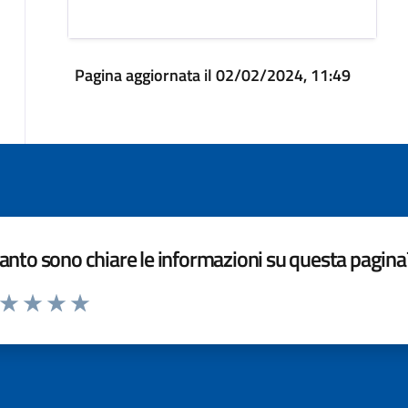
Pagina aggiornata il 02/02/2024, 11:49
nto sono chiare le informazioni su questa pagina
a da 1 a 5 stelle la pagina
ta 1 stelle su 5
Valuta 2 stelle su 5
Valuta 3 stelle su 5
Valuta 4 stelle su 5
Valuta 5 stelle su 5