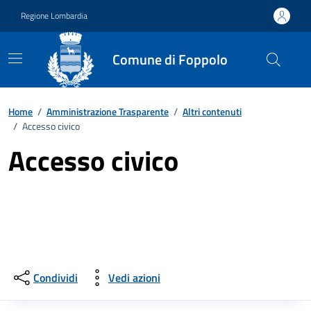
Vai ai contenuti
Vai al footer
Regione Lombardia
Comune di Foppolo
Home
/
Amministrazione Trasparente
/
Altri contenuti
/
Accesso civico
Accesso civico
Condividi
Vedi azioni