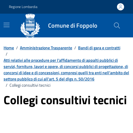
Vai ai contenuti
Vai al footer
Regione Lombardia
Comune di Foppolo
Home
/
Amministrazione Trasparente
/
Bandi di gara e contratti
/
Atti relativi alle procedure per l’affidamento di appalti pubblici di
servizi, forniture, lavori e opere, di concorsi pubblici di progettazione, di
concorsi di idee e di concessioni, compresi quelli tra enti nell'ambito del
settore pubblico di cui all'art. 5 del dlgs n. 50/2016
/
Collegi consultivi tecnici
Collegi consultivi tecnici