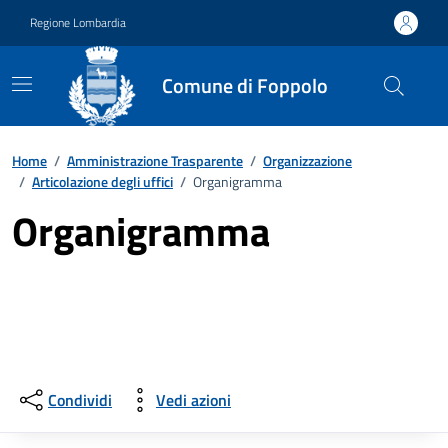
Vai ai contenuti
Vai al footer
Regione Lombardia
Comune di Foppolo
Home
/
Amministrazione Trasparente
/
Organizzazione
/
Articolazione degli uffici
/
Organigramma
Organigramma
Condividi
Vedi azioni