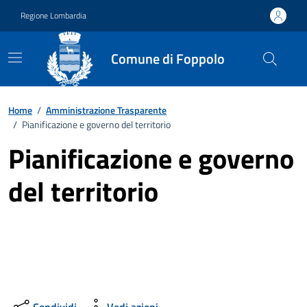
Vai ai contenuti
Vai al footer
Regione Lombardia
Comune di Foppolo
Home
/
Amministrazione Trasparente
/
Pianificazione e governo del territorio
Pianificazione e governo
del territorio