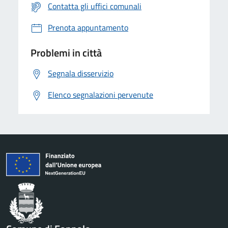
Contatta gli uffici comunali
Prenota appuntamento
Problemi in città
Segnala disservizio
Elenco segnalazioni pervenute