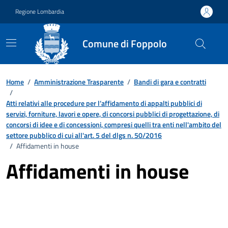
Vai ai contenuti
Vai al footer
Regione Lombardia
Comune di Foppolo
Home
/
Amministrazione Trasparente
/
Bandi di gara e contratti
/
Atti relativi alle procedure per l’affidamento di appalti pubblici di
servizi, forniture, lavori e opere, di concorsi pubblici di progettazione, di
concorsi di idee e di concessioni, compresi quelli tra enti nell'ambito del
settore pubblico di cui all'art. 5 del dlgs n. 50/2016
/
Affidamenti in house
Affidamenti in house