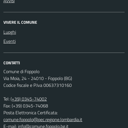
Avvisi
VIVERE IL COMUNE
Luoghi
Eventi
CONTATTI
Comune di Foppolo
Via Moia, 24 - 24010 - Foppolo (BG)
Codice fiscale e P.Iva 00637310160
Tel:
(+39) 0345-74002
Fax: (+39) 0345-74068
Posta Elettronica Certificata:
comune.foppolo@pec.regione.lombardia.it
E-mail:
info@comune.foppolo.bg.it