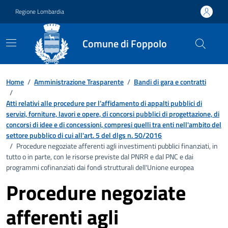
Vai ai contenuti
Vai al footer
Regione Lombardia
Comune di Foppolo
Home
/
Amministrazione Trasparente
/
Bandi di gara e contratti
/
Atti relativi alle procedure per l’affidamento di appalti pubblici di
servizi, forniture, lavori e opere, di concorsi pubblici di progettazione, di
concorsi di idee e di concessioni, compresi quelli tra enti nell'ambito del
settore pubblico di cui all'art. 5 del dlgs n. 50/2016
/
Procedure negoziate afferenti agli investimenti pubblici finanziati, in
tutto o in parte, con le risorse previste dal PNRR e dal PNC e dai
programmi cofinanziati dai fondi strutturali dell'Unione europea
Procedure negoziate
afferenti agli